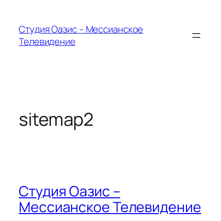
Skip
to
Студия Оазис – Мессианское
content
Телевидение
sitemap2
Студия Оазис –
Мессианское Телевидение